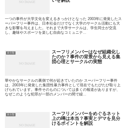
いを解説
一つの事件が大学文化を変えるきっかけとなった 2003年に発覚したス
ーパーフリー事件は、日本社会だけでなく大学のサークル活動にも大
きな影響を与えました。それまで大学サークルは、学生同士が交流
し、趣味やスポーツを楽しむ自由なコミュニテ...
スーフリメンバーはなぜ組織化し
未分類
たのか？事件の背景から見える集
団心理とサークルの実態
華やかなサークルの裏側で何が起きていたのか スーパーフリー事件
は、2003年に発覚した集団性暴力事件として現在でもたびたび取り上
げられています。事件そのものについては多くの報道がありますが、
なぜこのような犯罪が一部のメンバーの間で繰...
スーフリメンバーをめぐるネット
未分類
上の噂は本当？事実とデマを見分
けるポイントを解説